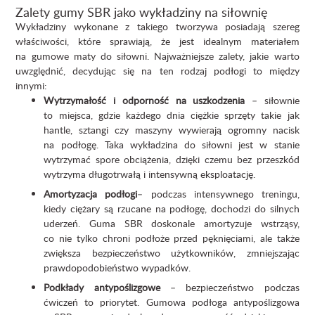
Zalety gumy SBR jako wykładziny na siłownię
Wykładziny wykonane z takiego tworzywa posiadają szereg
właściwości, które sprawiają, że jest idealnym materiałem
na gumowe maty do siłowni. Najważniejsze zalety, jakie warto
uwzględnić, decydując się na ten rodzaj podłogi to między
innymi:
Wytrzymałość i odporność na uszkodzenia
– siłownie
to miejsca, gdzie każdego dnia ciężkie sprzęty takie jak
hantle, sztangi czy maszyny wywierają ogromny nacisk
na podłogę. Taka wykładzina do siłowni jest w stanie
wytrzymać spore obciążenia, dzięki czemu bez przeszkód
wytrzyma długotrwałą i intensywną eksploatację.
Amortyzacja podłogi
– podczas intensywnego treningu,
kiedy ciężary są rzucane na podłogę, dochodzi do silnych
uderzeń. Guma SBR doskonale amortyzuje wstrząsy,
co nie tylko chroni podłoże przed pęknięciami, ale także
zwiększa bezpieczeństwo użytkowników, zmniejszając
prawdopodobieństwo wypadków.
Podkłady antypoślizgowe
– bezpieczeństwo podczas
ćwiczeń to priorytet. Gumowa podłoga antypoślizgowa