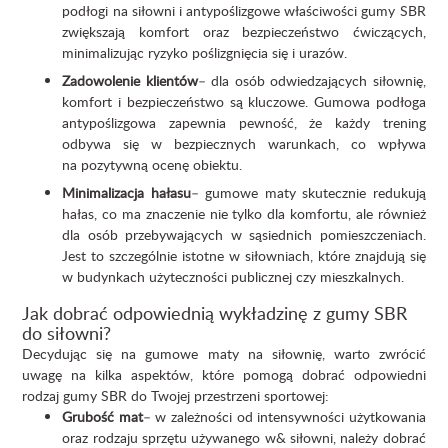
podłogi na siłowni i antypoślizgowe właściwości gumy SBR
zwiększają komfort oraz bezpieczeństwo ćwiczących,
minimalizując ryzyko poślizgnięcia się i urazów.
Zadowolenie klientów
– dla osób odwiedzających siłownię,
komfort i bezpieczeństwo są kluczowe. Gumowa podłoga
antypoślizgowa zapewnia pewność, że każdy trening
odbywa się w bezpiecznych warunkach, co wpływa
na pozytywną ocenę obiektu.
Minimalizacja hałasu
– gumowe maty skutecznie redukują
hałas, co ma znaczenie nie tylko dla komfortu, ale również
dla osób przebywających w sąsiednich pomieszczeniach.
Jest to szczególnie istotne w siłowniach, które znajdują się
w budynkach użyteczności publicznej czy mieszkalnych.
Jak dobrać odpowiednią wykładzinę z gumy SBR
do siłowni?
Decydując się na gumowe maty na siłownię, warto zwrócić
uwagę na kilka aspektów, które pomogą dobrać odpowiedni
rodzaj gumy SBR do Twojej przestrzeni sportowej:
Grubość mat
– w zależności od intensywności użytkowania
oraz rodzaju sprzętu używanego w& siłowni, należy dobrać