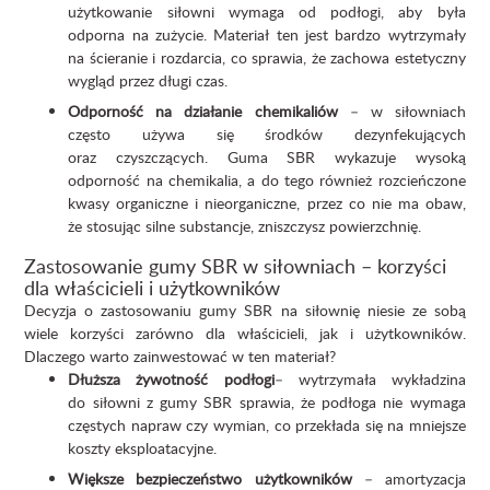
użytkowanie siłowni wymaga od podłogi, aby była
odporna na zużycie. Materiał ten jest bardzo wytrzymały
na ścieranie i rozdarcia, co sprawia, że zachowa estetyczny
wygląd przez długi czas.
Odporność na działanie chemikaliów
– w siłowniach
często używa się środków dezynfekujących
oraz czyszczących. Guma SBR wykazuje wysoką
odporność na chemikalia, a do tego również rozcieńczone
kwasy organiczne i nieorganiczne, przez co nie ma obaw,
że stosując silne substancje, zniszczysz powierzchnię.
Zastosowanie gumy SBR w siłowniach – korzyści
dla właścicieli i użytkowników
Decyzja o zastosowaniu gumy SBR na siłownię niesie ze sobą
wiele korzyści zarówno dla właścicieli, jak i użytkowników.
Dlaczego warto zainwestować w ten materiał?
Dłuższa żywotność podłogi
– wytrzymała wykładzina
do siłowni z gumy SBR sprawia, że podłoga nie wymaga
częstych napraw czy wymian, co przekłada się na mniejsze
koszty eksploatacyjne.
Większe bezpieczeństwo użytkowników
– amortyzacja