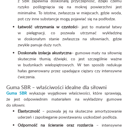
z SBR zapewnia doskonałą przyczepność, dzięki czemu
ryzyko poślizgnięcia się na mokrej powierzchni jest
minimalne. To istotne, zwłaszcza w miejscach, gdzie woda,
pot czy inne substancje mogą pojawiać się na podłodze.
Łatwość utrzymania w czystości
– jest to materiał łatwy
w pielęgnacji, co pozwala utrzymać wykładzinę
w doskonałym stanie zwłaszcza na siłowniach, gdzie
zwykle panuje duży ruch.
Doskonała izolacja akustyczna
– gumowe maty na siłownię
skutecznie tłumią dźwięki, co jest szczególnie ważne
w budynkach wielopiętrowych. W ten sposób redukuje
hałas generowany przez upadające ciężary czy intensywne
ćwiczenia.
Guma SBR – właściwości idealne dla siłowni
Guma SBR
wykazuje wyjątkowe właściwości, które sprawiają,
że jest odpowiednim materiałem na wykładziny gumowe
do siłowni.
Elastyczność
– pozwala jej na skuteczne amortyzowanie
uderzeń i zapobieganie powstawaniu uszkodzeń podłoża.
Odporność na ścieranie oraz rozdarcia
– intensywne